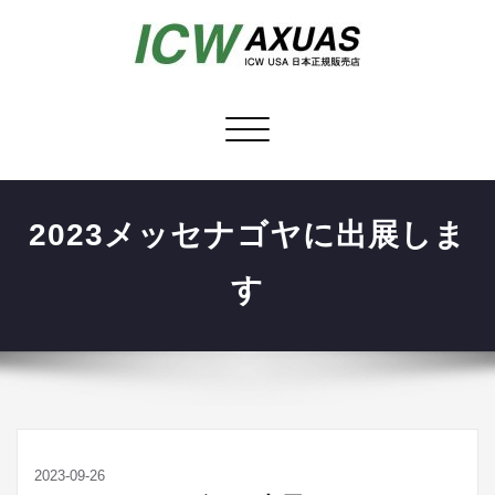
ナ
ビ
ゲ
ー
2023メッセナゴヤに出展しま
シ
ョ
す
ン
を
切
り
替
え
2023-09-26