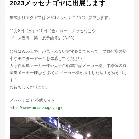
2023メッセナゴヤに出展します
株式会社アクアスは 2023メッセナゴヤに出展致します。
11月8日（水）~10日（金）ポートメッセなごや
ブース番号 第一展示館1階【B-66】
普段はWeb上でしか見られない実物を見て触って、プロ仕様の堅
牢なモニターアームを体感してください！
大手自動車メーカー様や大手自動車部品メーカー様、半導体装置
製造メーカー様など 多くのメーカー様が採用した理由が分かりま
す！
お待ちしております。
メッセナゴヤ 公式サイト
https://www.messenagoya.jp/