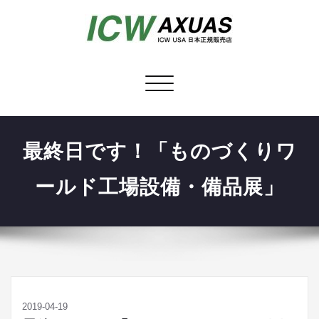
ナ
ビ
ゲ
ー
最終日です！「ものづくりワ
シ
ョ
ールド工場設備・備品展」
ン
を
切
り
替
え
2019-04-19