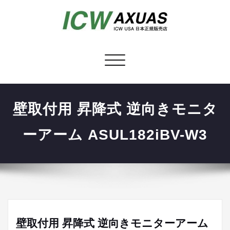
ナ
ビ
ゲ
ー
壁取付用 昇降式 逆向きモニタ
シ
ョ
ーアーム ASUL182iBV-W3
ン
を
切
り
替
え
壁取付用 昇降式 逆向きモニターアーム