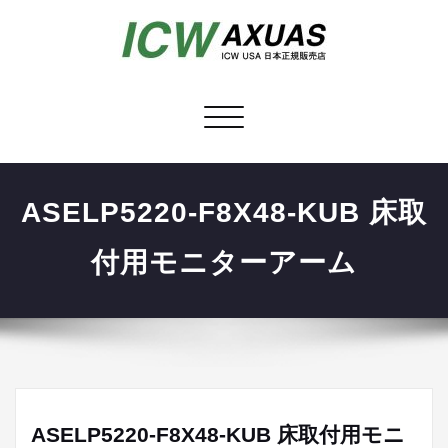
ナ
ビ
ゲ
ー
ASELP5220-F8X48-KUB 床取
シ
ョ
付用モニターアーム
ン
を
切
り
替
え
ASELP5220-F8X48-KUB 床取付用モニ